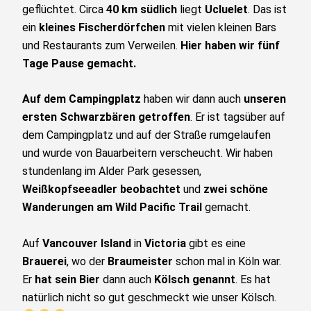
geflüchtet. Circa
40 km südlich
liegt
Ucluelet
. Das ist
ein
kleines
Fischerdörfchen
mit vielen kleinen Bars
und Restaurants zum Verweilen.
Hier haben wir fünf
Tage Pause gemacht.
Auf dem Campingplatz
haben wir dann auch
unseren
ersten Schwarzbären getroffen
. Er ist tagsüber auf
dem Campingplatz und auf der Straße rumgelaufen
und wurde von Bauarbeitern verscheucht. Wir haben
stundenlang im Alder Park gesessen,
Weißkopfseeadler beobachtet
und
zwei schöne
Wanderungen am Wild Pacific Trail
gemacht.
Auf
Vancouver Island
in
Victoria
gibt es eine
Brauerei
, wo der
Braumeister
schon mal in Köln war.
Er
hat sein Bier
dann auch
Kölsch genannt
. Es hat
natürlich nicht so gut geschmeckt wie unser Kölsch.