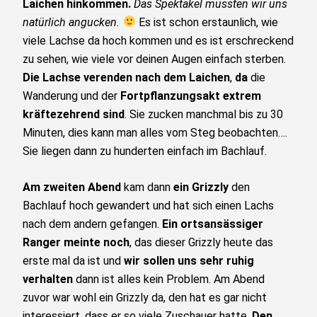
Laichen hinkommen.
Das Spektakel mussten wir uns
natürlich angucken.
Es ist schon erstaunlich, wie
viele Lachse da hoch kommen und es ist erschreckend
zu sehen, wie viele vor deinen Augen einfach sterben.
Die Lachse verenden nach dem Laichen
,
da
die
Wanderung und der
Fortpflanzungsakt extrem
kräftezehrend sind
. Sie zucken manchmal bis zu 30
Minuten, dies kann man alles vom Steg beobachten….
Sie liegen dann zu hunderten einfach im Bachlauf.
Am zweiten Abend
kam dann
ein Grizzly
den
Bachlauf hoch gewandert und hat sich einen Lachs
nach dem andern gefangen.
Ein ortsansässiger
Ranger meinte noch
, das dieser Grizzly heute das
erste mal da ist und
wir sollen uns sehr ruhig
verhalten
dann ist alles kein Problem. Am Abend
zuvor war wohl ein Grizzly da, den hat es gar nicht
interessiert, dass er so viele Zuschauer hatte.
Den