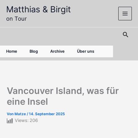
Zum
Matthias & Birgit
Inhalt
on Tour
springen
Such
Home
Blog
Archive
Über uns
Vancouver Island, was für
eine Insel
Von
Matze
/
14. September 2025
Views:
206