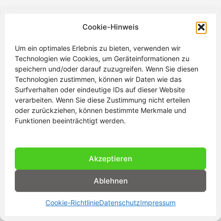
Cookie-Hinweis
Um ein optimales Erlebnis zu bieten, verwenden wir
Technologien wie Cookies, um Geräteinformationen zu
speichern und/oder darauf zuzugreifen. Wenn Sie diesen
Technologien zustimmen, können wir Daten wie das
Kontakt
Surfverhalten oder eindeutige IDs auf dieser Website
verarbeiten. Wenn Sie diese Zustimmung nicht erteilen
Impressum
oder zurückziehen, können bestimmte Merkmale und
Funktionen beeinträchtigt werden.
Datenschutz
Akzeptieren
Ablehnen
Copyright © 2026 Matthias & Birgit | Präsentiert von
Astra-
WordPress-Theme
Cookie-Richtlinie
Datenschutz
Impressum