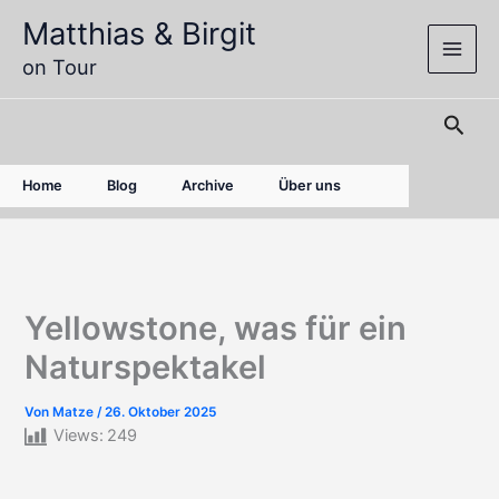
Zum
Matthias & Birgit
Inhalt
on Tour
springen
Such
Home
Blog
Archive
Über uns
Yellowstone, was für ein
Naturspektakel
Von
Matze
/
26. Oktober 2025
Views:
249