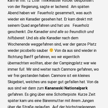
kam er mit 12 Liter Trinkwasser vorbei. Gesponsert
von der Regierung, sagte er lachend. Am späten
Abend haben wir Feuerholz gesammelt, was auch
wieder ein Kanadier gesehen hat. Er kam direkt mit
seinem Quad angefahren und hat uns Feuerholz
geschenkt.
Die Kanadier sind alle so freundlich und
hilfsbereit.
Und als alle Kanadier nach dem
Wochenende weggefahren sind, war der ganze Platz
wieder picobello sauber
Von da aus sind wieder in
Richtung Banff gefahren, wo wir eigentlich
übernachten wollten, aber der Campingplatz war wie
immer
full.
Wir sind weiter nach Canmore gefahren, wo
wir frei gestanden haben. Canmore ist ein kleines
Skigebiet, welches uns super gut gefallen hat. Von da
aus sind wir dann zum
Kananaski Nationalpark
gefahren. Es ging über eine
Schotterpiste
. Kurze Zeit
später kam uns eine Bärenmutter mit ihrem Jungen
über die Straße gelaufen. Auf der höchstgelegenen